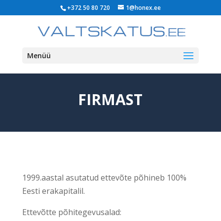
+372 50 80 720
1@honex.ee
Menüü
FIRMAST
1999.aastal asutatud ettevõte põhineb 100%
Eesti erakapitalil.
Ettevõtte põhitegevusalad: