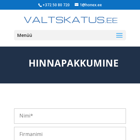
+372 50 80 720
1@honex.ee
Menüü
HINNAPAKKUMINE